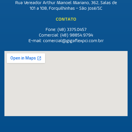
Rua Vereador Arthur Manoel Mariano, 362, Salas de
101 a 108, Forquilhinhas – São José/SC
CONTATO
Fone: (48)
3375.0457
Comercial: (48)
98854.9794
E-mail:
comercial@gigaflexpci.com.br
r